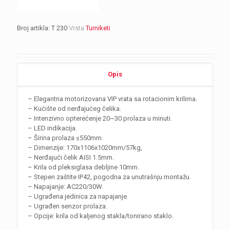
Broj artikla:
T 230
Vrsta
Turniketi
Opis
– Elegantna motorizovana VIP vrata sa rotacionim krilima.
– Kućište od nerđajućeg čelika.
– Intenzivno opterećenje 20~30 prolaza u minuti.
– LED indikacija.
– Širina prolaza ≤550mm.
– Dimenzije: 170х1106х1020mm/57kg,
– Nerđajući čelik AISI 1.5mm.
– Krila od pleksiglasa debljine 10mm.
– Stepen zaštite IP42, pogodna za unutrašnju montažu.
– Napajanje: AC220/30W.
– Ugrađena jedinica za napajanje.
– Ugrađen senzor prolaza.
– Оpcije: krila od kaljenog stakla/tonirano staklo.