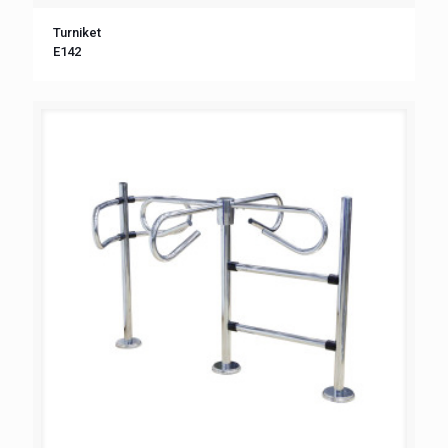
Turniket
Е142