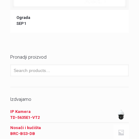
Ograda
SEP1
Pronadji proizvod
Izdvajamo
IP Kamera
TD-5635E1-VT2
Nosači i kućišta
BRC-BS3-DB